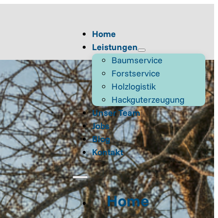
Home
Leistungen
Baumservice
Forstservice
Holzlogistik
Hackguterzeugung
Unser Team
Jobs
Blog
Kontakt
Home