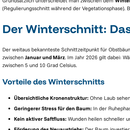
Grundsätzlich unterscheidet man zwischen dem
Winte
(Regulierungsschnitt während der Vegetationsphase). B
Der Winterschnitt: Das
Der weitaus bekannteste Schnittzeitpunkt für Obstbäum
zwischen
Januar und März
. Im Jahr 2026 gilt dabei: 
zwischen 5 und 10 Grad Celsius.
Vorteile des Winterschnitts
Übersichtliche Kronenstruktur:
Ohne Laub sehen S
Geringerer Stress für den Baum:
In der Ruhephas
Kein aktiver Saftfluss:
Wunden heilen schneller und
Förderung des Neuaustriebs:
Der Baum investiert