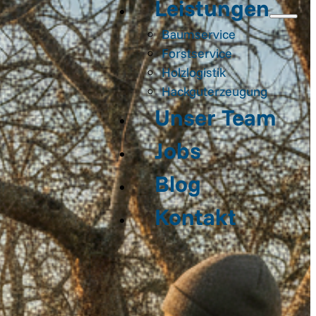
Leistungen
Baumservice
Forstservice
Holzlogistik
Hackguterzeugung
Unser Team
Jobs
Blog
Kontakt