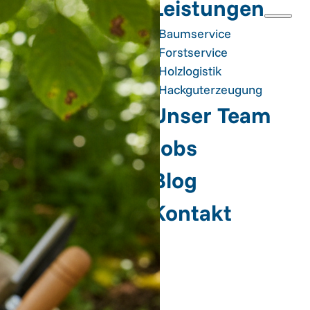
Leistungen
Baumservice
Forstservice
Holzlogistik
Hackguterzeugung
Unser Team
Jobs
Blog
Kontakt