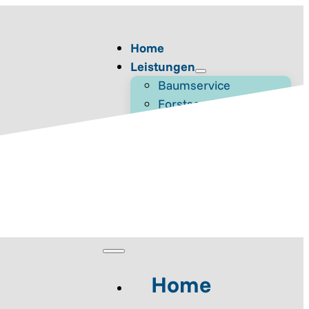
Home
Leistungen
Baumservice
Forstservice
Holzlogistik
Hackguterzeugung
Unser Team
Jobs
Blog
Kontakt
Home