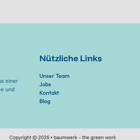
Nützliche Links
Unser Team
s einer
Jobs
me und
Kontakt
Blog
Copyright © 2026 • baumwerk – the green work