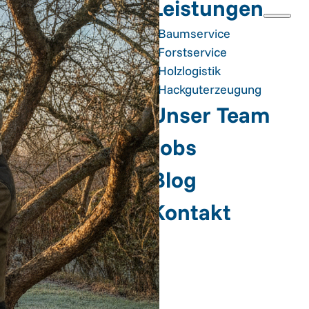
Leistungen
Baumservice
Forstservice
Holzlogistik
Hackguterzeugung
Unser Team
Jobs
Blog
Kontakt